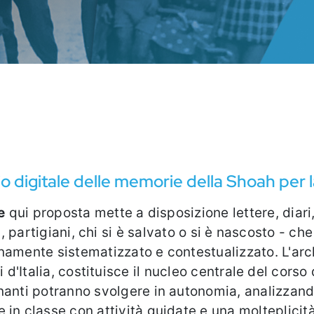
io digitale delle memorie della Shoah per 
e
qui proposta mette a disposizione lettere, diari
 partigiani, chi si è salvato o si è nascosto - che
stematizzato e contestualizzato. L'archivio delle testimonianze,
 d'Italia, costituisce il nucleo centrale del cors
gnanti potranno svolgere in autonomia, analizzand
lasse con attività guidate e una molteplicità di risorse. Il 