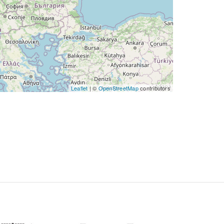
Leaflet
| ©
OpenStreetMap
contributors