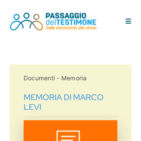
Salta
al
contenuto
Toggl
Navig
Chi siamo
Progetto
Documenti - Memoria
Testimoni
MEMORIA DI MARCO
LEVI
Tracce
Area didattica