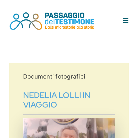
Salta
al
contenuto
Toggl
Navig
Chi siamo
Progetto
Documenti fotografici
Testimoni
NEDELIA LOLLI IN
VIAGGIO
Tracce
Area didattica