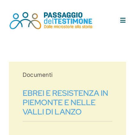
Salta
al
contenuto
Toggl
Navig
Chi siamo
Progetto
Documenti
Testimoni
EBREI E RESISTENZA IN
PIEMONTE E NELLE
Tracce
VALLI DI LANZO
Area didattica