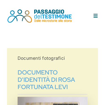
Salta
al
contenuto
Toggl
Navig
Chi siamo
Progetto
Documenti fotografici
Testimoni
DOCUMENTO
D'IDENTITÀ DI ROSA
Tracce
FORTUNATA LEVI
Area didattica