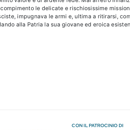
ito valore e di ardente fede. Mai arretrò innanzi
 compimento le delicate e rischiosissime missioni
ciste, impugnava le armi e, ultima a ritirarsi, 
ando alla Patria la sua giovane ed eroica esist
CON IL PATROCINIO DI