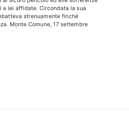
 al sicuro pericolo ed alle sofferenze
 a lei affidate. Circondata la sua
combatteva strenuamente finché
enza. Monte Comune, 17 settembre