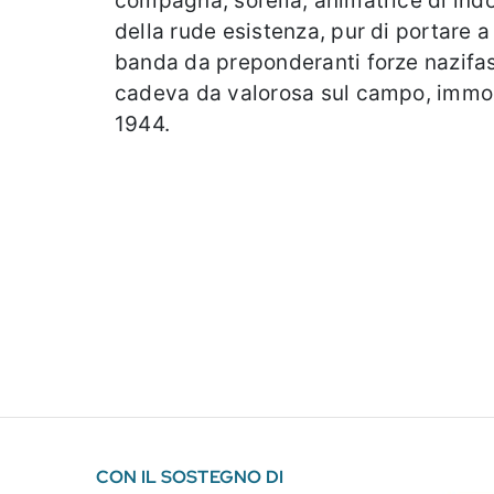
compagna, sorella, animatrice di indom
della rude esistenza, pur di portare a
banda da preponderanti forze nazifas
cadeva da valorosa sul campo, immol
1944.
CON IL SOSTEGNO DI