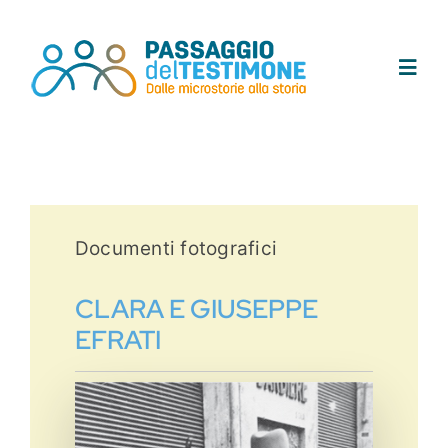
Salta
al
contenuto
Toggl
Navig
Chi siamo
Progetto
Documenti fotografici
Testimoni
CLARA E GIUSEPPE
EFRATI
Tracce
Area didattica