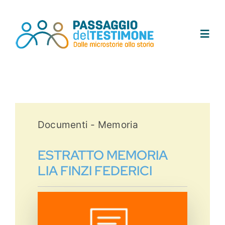
Salta
al
contenuto
Toggl
Navig
Chi siamo
Progetto
Documenti - Memoria
Testimoni
ESTRATTO MEMORIA
LIA FINZI FEDERICI
Tracce
Area didattica