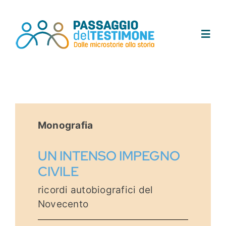
Salta
al
contenuto
Toggl
Navig
Chi siamo
Progetto
Monografia
Testimoni
UN INTENSO IMPEGNO
CIVILE
Tracce
ricordi autobiografici del
Novecento
Area didattica