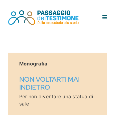
Salta
al
contenuto
Toggl
Navig
Chi siamo
Progetto
Monografia
Testimoni
NON VOLTARTI MAI
INDIETRO
Tracce
Per non diventare una statua di
sale
Area didattica