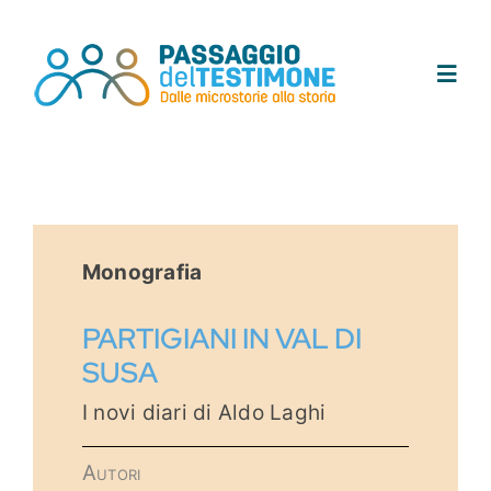
Salta
al
contenuto
Toggl
Navig
Chi siamo
Progetto
Monografia
Testimoni
PARTIGIANI IN VAL DI
SUSA
Tracce
I novi diari di Aldo Laghi
Area didattica
Autori