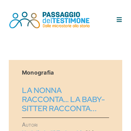
Salta
al
contenuto
Toggl
Navig
Chi siamo
Progetto
Monografia
Testimoni
LA NONNA
RACCONTA… LA BABY-
Tracce
SITTER RACCONTA...
Area didattica
Autori