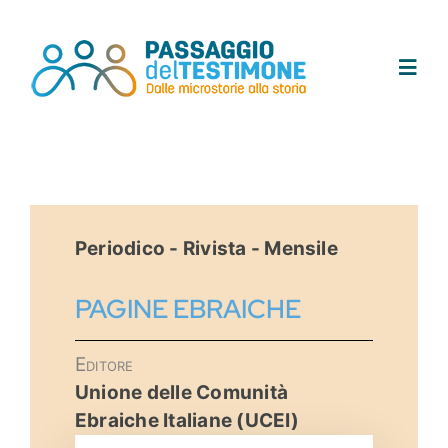
Salta
al
contenuto
Toggl
Navig
Chi siamo
Progetto
Periodico - Rivista - Mensile
Testimoni
PAGINE EBRAICHE
Tracce
Editore
Unione delle Comunità
Area didattica
Ebraiche Italiane (UCEI)