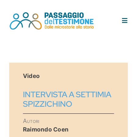
Salta
al
contenuto
Toggl
Navig
Chi siamo
Progetto
Video
Testimoni
INTERVISTA A SETTIMIA
SPIZZICHINO
Tracce
Autori
Area didattica
Raimondo Coen