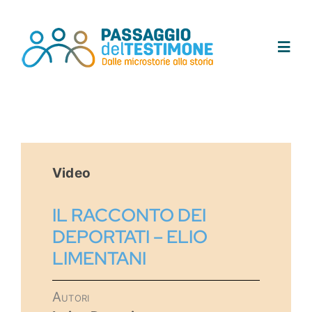
Salta
al
contenuto
Toggl
Navig
Chi siamo
Progetto
Video
Testimoni
IL RACCONTO DEI
DEPORTATI – ELIO
Tracce
LIMENTANI
Area didattica
Autori