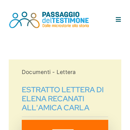
Salta
al
contenuto
Toggl
Navig
Chi siamo
Progetto
Documenti - Lettera
Testimoni
ESTRATTO LETTERA DI
ELENA RECANATI
Tracce
ALL'AMICA CARLA
Area didattica