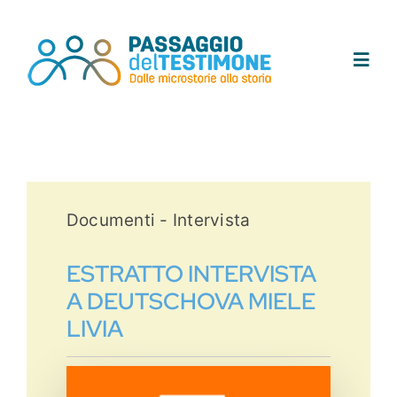
Salta
al
contenuto
Toggl
Navig
Chi siamo
Progetto
Documenti - Intervista
Testimoni
ESTRATTO INTERVISTA
A DEUTSCHOVA MIELE
Tracce
LIVIA
Area didattica