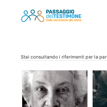
Salta
al
contenuto
Stai consultando i riferimenti per la pa