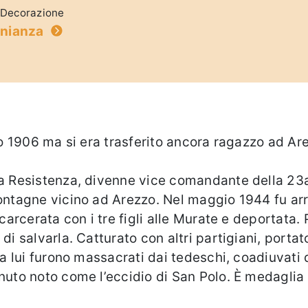
Decorazione
onianza
lio 1906 ma si era trasferito ancora ragazzo ad 
a Resistenza, divenne vice comandante della 23a 
montagne vicino ad Arezzo. Nel maggio 1944 fu ar
ncarcerata con i tre figli alle Murate e deportata.
i salvarla. Catturato con altri partigiani, portat
a lui furono massacrati dai tedeschi, coadiuvati da
uto noto come l’eccidio di San Polo. È medaglia d’