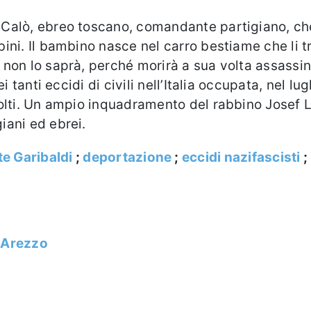
o Calò, ebreo toscano, comandante partigiano, ch
mbini. Il bambino nasce nel carro bestiame che li
, non lo saprà, perché morirà a sua volta assassin
dei tanti eccidi di civili nell’Italia occupata, nel 
ssolti. Un ampio inquadramento del rabbino Josef Le
iani ed ebrei.
te Garibaldi
;
deportazione
;
eccidi nazifascisti
;
,
Arezzo