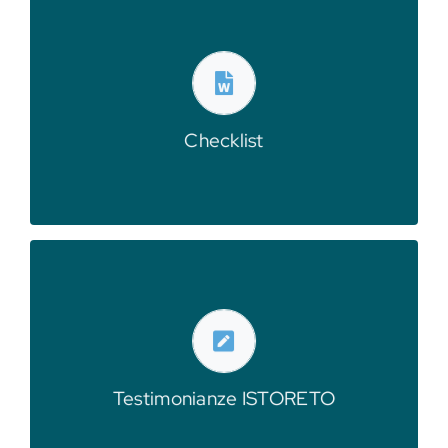
modulo
fare il punto su quanto appreso in questo
individualmente, consente alla classe di
La checklist, da consegnare
Checklist
Scarica la checklist
integrale delle testimonianze
Richiedi a ISTORETO la versione
Testimonianze ISTORETO
Scarica il modulo ISTORETO