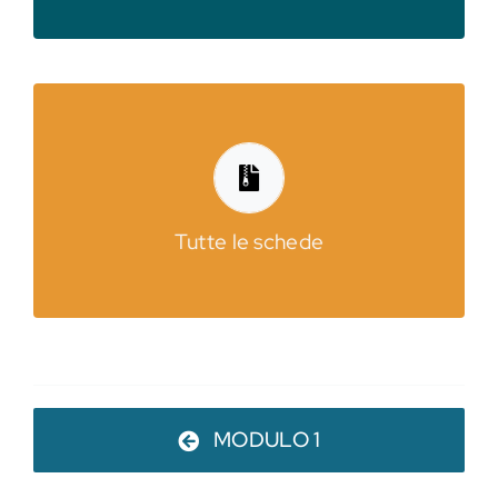
fondi documentari
produzione, utilizzare le banche dati e i
Modulo 2 | Analizzare il contesto di
Tutte le schede
Scarica tutte le schede
MODULO 1